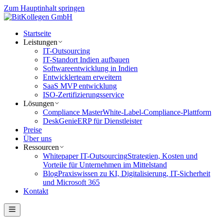
Zum Hauptinhalt springen
Startseite
Leistungen
IT-Outsourcing
IT-Standort Indien aufbauen
Softwareentwicklung in Indien
Entwicklerteam erweitern
SaaS MVP entwicklung
ISO-Zertifizierungsservice
Lösungen
Compliance Master
White-Label-Compliance-Plattform
DeskGenie
ERP für Dienstleister
Preise
Über uns
Ressourcen
Whitepaper IT-Outsourcing
Strategien, Kosten und
Vorteile für Unternehmen im Mittelstand
Blog
Praxiswissen zu KI, Digitalisierung, IT-Sicherheit
und Microsoft 365
Kontakt