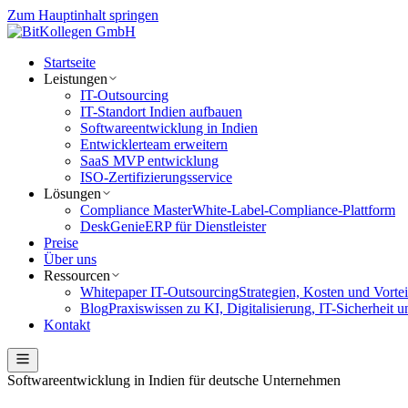
Zum Hauptinhalt springen
Startseite
Leistungen
IT-Outsourcing
IT-Standort Indien aufbauen
Softwareentwicklung in Indien
Entwicklerteam erweitern
SaaS MVP entwicklung
ISO-Zertifizierungsservice
Lösungen
Compliance Master
White-Label-Compliance-Plattform
DeskGenie
ERP für Dienstleister
Preise
Über uns
Ressourcen
Whitepaper IT-Outsourcing
Strategien, Kosten und Vorte
Blog
Praxiswissen zu KI, Digitalisierung, IT-Sicherheit 
Kontakt
Softwareentwicklung in Indien für deutsche Unternehmen